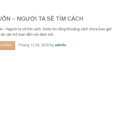
ỐN – NGƯỜI TA SẼ TÌM CÁCH
n – Người ta sẽ tìm cách. Dolio tin rằng khoảng cách chưa bao giờ
ý do cản trở bạn đến với đam mê..
Tháng 12 30, 2020
by
admilo
ọc thêm