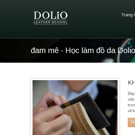
Trang 
đam mê - Học làm đồ da Doli
K
Đây 
việ
tron
về 
Đ