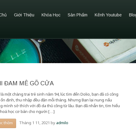
Chủ
Giới Thiệu
Khóa Học
Sản Phẩm
Kênh Youtube
Blo
o
HI ĐAM MÊ GÕ CỬA
là một chàng trai trẻ sinh năm 94, lúc tìm đến Dolio, bạn đã có công
c ổn định, thu nhập đều đặn mỗi tháng. Nhưng Bạn lại nung nấu
g mình sở thích với đồ da thủ công từ lâu. Bạn đã nhắn tin, tìm hiểu
khoá học cơ bản cho người […]
Tháng 1 11, 2021
by
admilo
ọc thêm