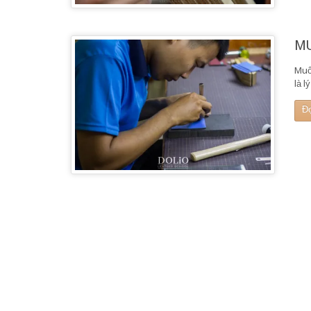
MU
Muố
là l
Đ