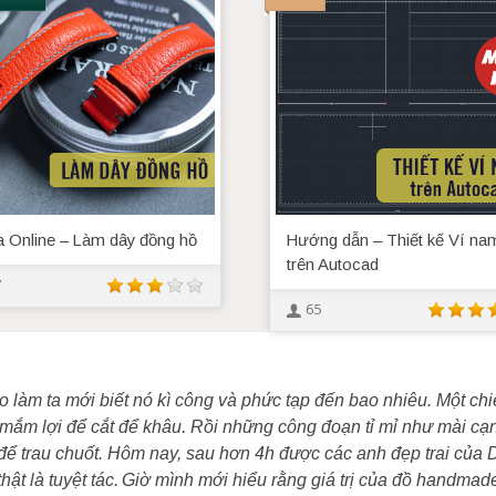
 Online – Làm dây đồng hồ
Hướng dẫn – Thiết kế Ví na
trên Autocad
7
65
o làm ta mới biết nó kì công và phức tạp đến bao nhiêu. Một chi
ắm lợi để cắt để khâu. Rồi những công đoạn tỉ mỉ như mài cạn
n để trau chuốt. Hôm nay, sau hơn 4h được các anh đẹp trai của
ật là tuyệt tác.
Giờ mình mới hiểu rằng giá trị của đồ handmad