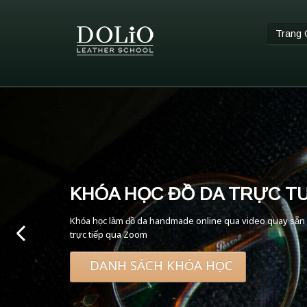
Trang 
KHÓA HỌC ĐỒ DA TRỰC T
Khóa học làm đồ da handmade online qua video quay sẵn
trực tiếp qua Zoom
DANH SÁCH KHÓA HỌC