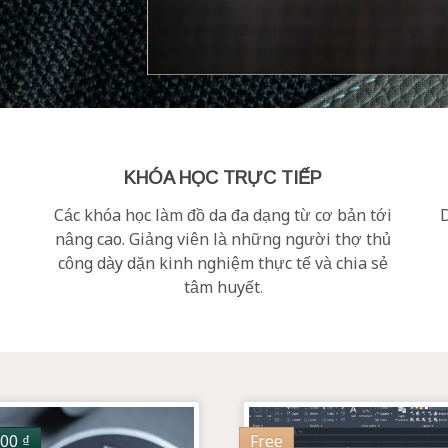
KHÓA HỌC TRỰC TIẾP
n
Các khóa học làm đồ da đa dạng từ cơ bản tới
D
nâng cao. Giảng viên là những người thợ thủ
công dày dặn kinh nghiệm thực tế và chia sẻ
tâm huyết
.
000
₫
Free