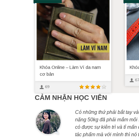
Khóa Online – Làm Ví da nam
Khóa
cơ bản
6
69
CẢM NHẬN HỌC VIÊN
Có những thứ phải bắt tay và
nặng 50kg đã phải mắm môi m
có được sự kiên trì và tỉ mẩ
tác phẩm mà với mình thì nó th