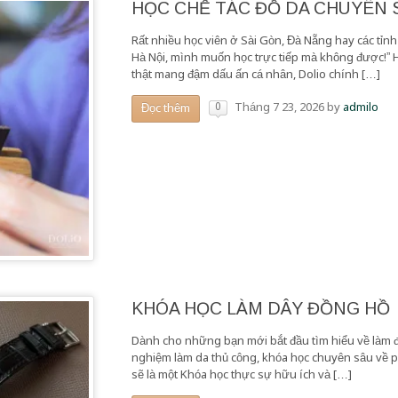
HỌC CHẾ TÁC ĐỒ DA CHUYÊN
Rất nhiều học viên ở Sài Gòn, Đà Nẵng hay các tỉnh
Hà Nội, mình muốn học trực tiếp mà không được!” 
thật mang đậm dấu ấn cá nhân, Dolio chính […]
0
Tháng 7 23, 2026
by
admilo
Đọc thêm
KHÓA HỌC LÀM DÂY ĐỒNG HỒ
Dành cho những bạn mới bắt đầu tìm hiểu về làm đ
nghiệm làm da thủ công, khóa học chuyên sâu về 
sẽ là một Khóa học thực sự hữu ích và […]