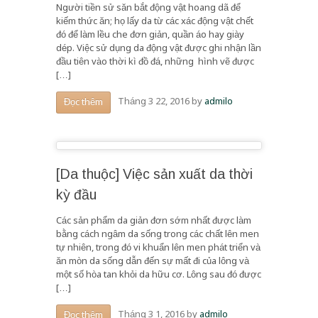
Người tiền sử săn bắt động vật hoang dã để
kiếm thức ăn; họ lấy da từ các xác động vật chết
đó để làm lều che đơn giản, quần áo hay giày
dép. Việc sử dụng da động vật được ghi nhận lần
đầu tiên vào thời kì đồ đá, những hình vẽ được
[…]
Tháng 3 22, 2016
by
admilo
Đọc thêm
[Da thuộc] Việc sản xuất da thời
kỳ đầu
Các sản phẩm da giản đơn sớm nhất được làm
bằng cách ngâm da sống trong các chất lên men
tự nhiên, trong đó vi khuẩn lên men phát triển và
ăn mòn da sống dẫn đến sự mất đi của lông và
một số hòa tan khỏi da hữu cơ. Lông sau đó được
[…]
Tháng 3 1, 2016
by
admilo
Đọc thêm