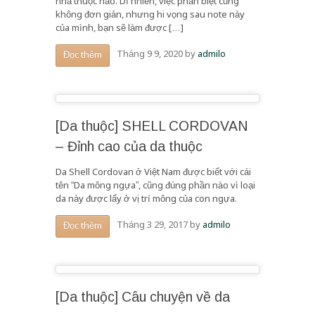
nhà thuộc nào. Dĩ nhiên, việc phân biệt cũng
không đơn giản, nhưng hi vọng sau note này
của mình, bạn sẽ làm được […]
Tháng 9 9, 2020
by
admilo
Đọc thêm
[Da thuộc] SHELL CORDOVAN
– Đỉnh cao của da thuộc
Da Shell Cordovan ở Việt Nam được biết với cái
tên “Da mông ngựa”, cũng đúng phần nào vì loại
da này được lấy ở vị trí mông của con ngựa.
Tháng 3 29, 2017
by
admilo
Đọc thêm
[Da thuộc] Câu chuyện về da