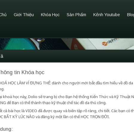
Chủ
Giới Thiệu
Khóa Học
Sản Phẩm
Kênh Youtube
Blo
Tả
Thông tin Khóa học
HOÁ HỌC LÀM VÍ ĐỰNG THẺ dành cho người mới bắt đầu tìm hiểu về đồ da 
ng.
i khoá học này, Dolio sẽ trang bị cho Bạn hệ thống Kiến Thức và Kỹ Thuật 
NG để Bạn có thể thành thạo kỹ thuật chế tác đồ da thủ công.
t cả bài học là VIDEO đã được quay và biên tập rõ ràng, chi tiết. Các bạn có t
C BẤT KỲ LÚC NÀO và đăng ký một lần có thể HỌC TRỌN ĐỜI.
 dung: