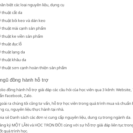
ân biệt các loại nguyên liệu, dụng cụ
 thuật cắt da
 thuật bôi keo và dán keo
ỹ thuật mài cạnh sản phẩm
ỹ thuật ke viền sản phẩm
 thuật đục lỗ
 thuật lạng da
ỹ thuật khâu da
ỹ thuật sơn cạnh hoàn thiện sản phẩm
 ngũ đồng hành hỗ trợ
lio đồng hành hỗ trợ giải đáp các câu hỏi của học viên qua 3 kênh: Website, 
ắn Facebook, Zalo.
oài ra chúng tôi cũng tư vấn, hỗ trợ học viên trong quá trình mua và chuẩn 
ng cụ, nguyên liệu thực hành tại nhà.
ia sẻ Danh sách các đơn vị cung cấp nguyên liệu, dung cụ trong ngành da.
ăng ký MỘT LẦN và HỌC TRỌN ĐỜI cùng với sự hỗ trợ giải đáp liên tục tron
ốt quá trình học.