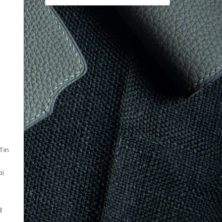
Tin
bị
g