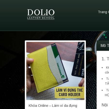
Trang 
Mô 
1. 
K
cô
Tạ
TẢ
Tấ
HỌ
Nội
Khóa Online – Làm ví da đựng