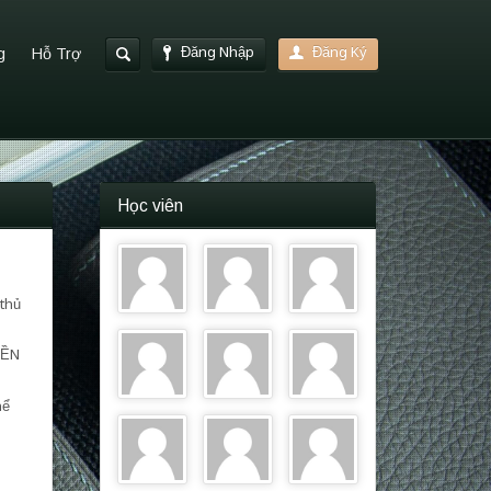
Đăng Nhập
Đăng Ký
g
Hỗ Trợ
Học viên
thủ
NỀN
hể