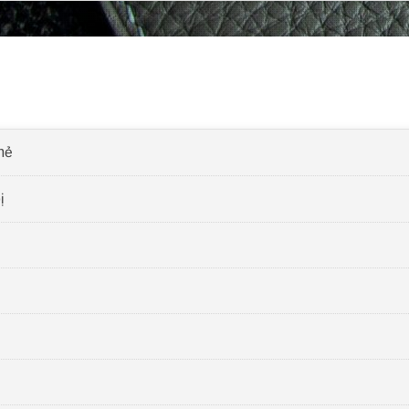
thẻ
ị