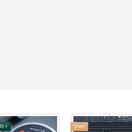
00
₫
Free