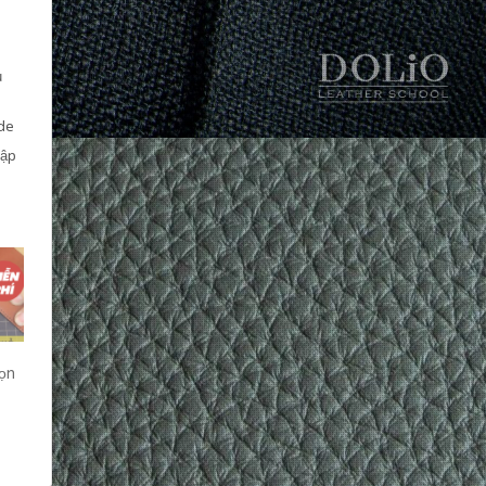
ủ
de
hập
í
gọn