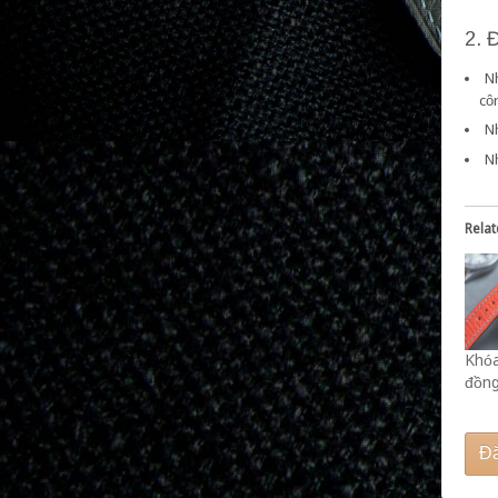
2. 
Nh
cô
N
N
Rela
Khóa
đồng
Đă