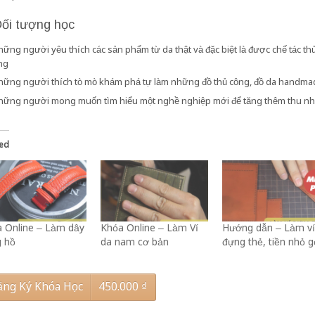
Đối tượng học
ững người yêu thích các sản phẩm từ da thật và đặc biệt là được chế tác th
ng
hững người thích tò mò khám phá tự làm những đồ thủ công, đồ da handma
hững người mong muốn tìm hiểu một nghề nghiệp mới để tăng thêm thu n
ted
 Online – Làm dây
Khóa Online – Làm Ví
Hướng dẫn – Làm v
 hồ
da nam cơ bản
đựng thẻ, tiền nhỏ 
ng Ký Khóa Học
450.000
₫