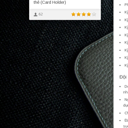
thẻ (Card Holder)
Ph
Kỹ
62
Kỹ
K
K
Kỹ
Kỹ
K
K
Đội
Do
nh
Ng
dụ
Ch
Đ
su