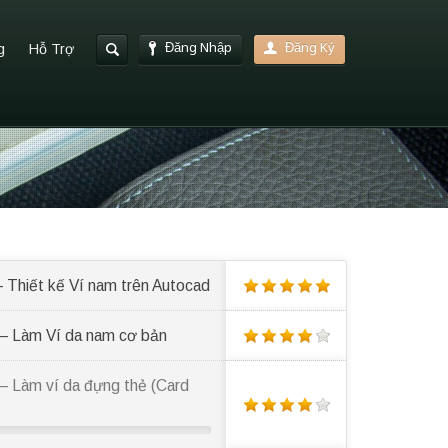
Đăng Nhập
Đăng Ký
g
Hỗ Trợ
 Thiết kế Ví nam trên Autocad
 – Làm Ví da nam cơ bản
– Làm ví da đựng thẻ (Card