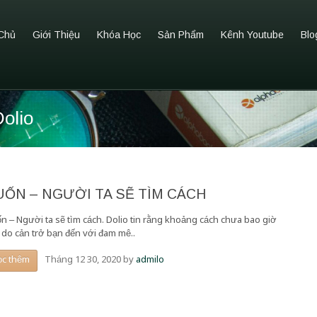
Chủ
Giới Thiệu
Khóa Học
Sản Phẩm
Kênh Youtube
Blo
Dolio
ỐN – NGƯỜI TA SẼ TÌM CÁCH
n – Người ta sẽ tìm cách. Dolio tin rằng khoảng cách chưa bao giờ
ý do cản trở bạn đến với đam mê..
Tháng 12 30, 2020
by
admilo
ọc thêm