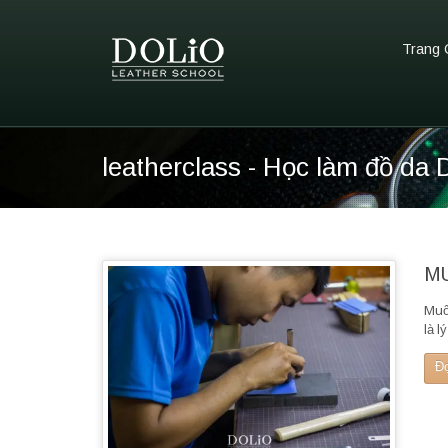
Trang 
leatherclass - Học làm đồ da 
MU
Muố
là l
Đ