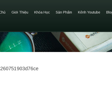
Chủ
Giới Thiệu
Khóa Học
Sản Phẩm
Kênh Youtube
Blo
4260751903d76ce