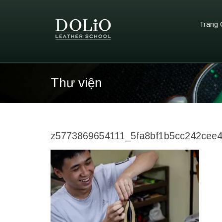
Trang 
Thư viện
z5773869654111_5fa8bf1b5cc242cee