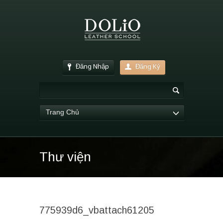
Đăng Nhập
Đăng Ký
Trang Chủ
Thư viện
775939d6_vbattach61205