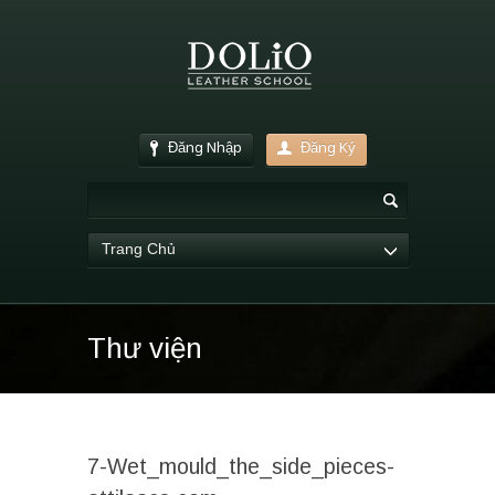
Đăng Nhập
Đăng Ký
Trang Chủ
Thư viện
7-Wet_mould_the_side_pieces-