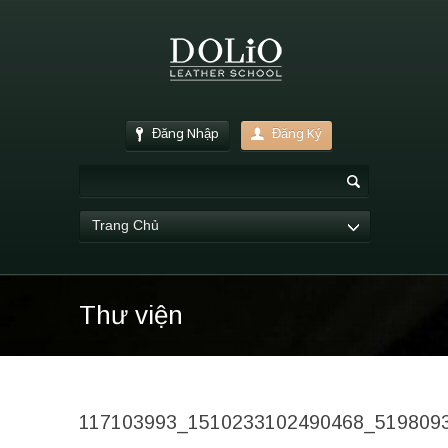
Đăng Nhập
Đăng Ký
Trang Chủ
Thư viện
117103993_1510233102490468_519809