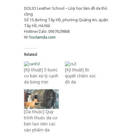
DOLIO Leather School – Lớp học làm đồ da thủ
công
Số 15 đường Tây Hồ, phường Quảng An, quận
Tây Hồ, Hà Nội
Hotline/Zalo: 0937629868
W:
hoclamda.com
Related
[Kỹ thuật] 5 bước
[Kỹ thuật] Bí
cơ bản xử lý cạnh
quyết chăm sóc
da bóng mịn
đồ da
[Da thuộc] Quy
trình thuộc da cơ
bản tạo nên các
sản phẩm da