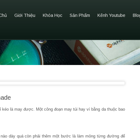
Chủ
Giới Thiệu
Khóa Học
Sản Phẩm
Kênh Youtube
Blo
made
ỉ kéo là may được. Một công đoạn may túi hay ví bằng da thuộc bao
da nào dày quá còn phải thêm một bước là làm mỏng từng đường để