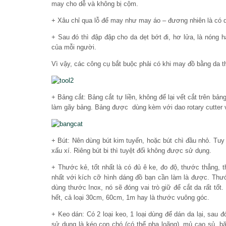
may cho dễ và không bị cộm.
+ Xâu chỉ qua lỗ để may như may áo – đương nhiên là có 
+ Sau đó thì đập đập cho da dẹt bớt đi, hơ lửa, là nóng 
của mỗi người.
Vì vậy, các công cụ bắt buộc phải có khi may đồ bằng da 
+ Bảng cắt: Bảng cắt tự liền, không để lại vết cắt trên bả
làm gãy bảng. Bảng được dùng kèm với dao rotary cutter 
+ Bút: Nên dùng bút kim tuyến, hoặc bút chì đầu nhỏ. Tuy n
xấu xí. Riêng bút bi thì tuyệt đối không được sử dụng.
+ Thước kẻ, tốt nhất là có đủ ê ke, đo độ, thước thẳng, 
nhất với kích cỡ hình dáng đồ bạn cần làm là được. Thư
dùng thước Inox, nó sẽ đóng vai trò giữ để cắt da rất tốt.
hết, cả loại 30cm, 60cm, 1m hay là thước vuông góc.
+ Keo dán: Có 2 loại keo, 1 loại dùng để dán da lại, sau 
sử dụng là kéo con chó (có thể pha loãng), mủ cao sủ, 