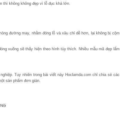
 thì không không đẹp vì lỗ đục khá lớn.
mỏng đường may, nhằm đóng lỗ và xâu chỉ dễ hơn, lại không bị cộm
đóng xuống sẽ thấy hiện theo hình tùy thích. Nhiều mẫu mã đẹp lắm
nghiệp. Tuy nhiên trong bài viết này Hoclamda.com chỉ chia sẻ các
một sản phẩm đơn giản.
 Nội