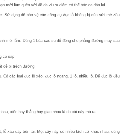
bạn mới làm quên với đồ da vì ưu điểm có thể bóc da dán lại.
c: Sử dụng để bảo vệ các công cụ đục lỗ không bị cùn sứt mẻ đầu
nhanh mỏi lắm. Dùng 1 búa cao su để đóng cho phẳng đường may sau
g có sáp.
t dễ bị trệch đường.
Có các loại đục lỗ xéo, đục lỗ ngang, 1 lỗ, nhiều lỗ. Để đục lỗ đều
hau, xiên hay thẳng hay giao nhau là do cái này mà ra.
 lỗ xâu dây trên túi. Một cây này có nhiều kích cỡ khác nhau, dùng