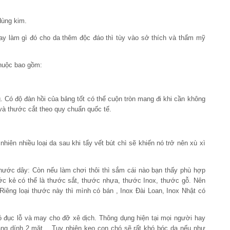
dùng kim.
hay làm gì đó cho da thêm độc đáo thì tùy vào sở thích và thẩm mỹ
thuộc bao gồm:
ng. Có độ đàn hồi của bảng tốt có thể cuộn tròn mang đi khi cần không
và thước cắt theo quy chuẩn quốc tế.
hiên nhiều loại da sau khi tẩy vết bút chì sẽ khiến nó trở nên xù xì
thước dây: Còn nếu làm chơi thôi thì sắm cái nào bạn thấy phù hợp
ớc kẻ có thể là thước sắt, thước nhựa, thước Inox, thước gỗ. Nên
 Riêng loại thước này thì mình có bán , Inox Đài Loan, Inox Nhật có
đó đục lỗ và may cho đỡ xê dịch. Thông dụng hiện tại mọi người hay
băng dính 2 mặt… Tuy nhiên keo con chó sẽ rất khó bóc da nếu như