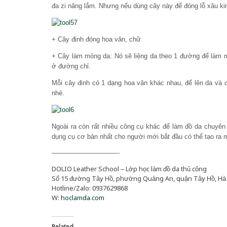
đa zi năng lắm. Nhưng nếu dùng cây này để đóng lỗ xâu kim
+ Cây đinh đóng hoa văn, chữ
+ Cây làm mỏng da: Nó sẽ liệng da theo 1 đường để làm 
ở đường chỉ.
Mỗi cây đinh có 1 dạng hoa văn khác nhau, để lên da và 
nhé.
Ngoài ra còn rất nhiều công cụ khác để làm đồ da chuyên 
dụng cụ cơ bản nhất cho người mới bắt đầu có thể tạo ra 
——————————-
DOLIO Leather School – Lớp học làm đồ da thủ công
Số 15 đường Tây Hồ, phường Quảng An, quận Tây Hồ, Hà
Hotline/Zalo: 0937629868
W:
hoclamda.com