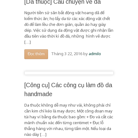
[Da thuộc] Câu chuyện về da
Người tiền sử săn bắt động vật hoang dã để
kiếm thức ăn; họ lấy da từ các xác động vật chết
đó để làm lều che đơn giản, quần áo hay giày
dép. Việc sử dụng da động vật được ghi nhận lần
đầu tiên vào thời kì đồ đá, những hình vẽ được
[…]
Tháng 3 22, 2016
by
admilo
Đọc thêm
[Công cụ] Các công cụ làm đồ da
handmade
Da thuộc không dễ may như vải, không phải chỉ
cần kim chỉ kéo là may được. Một công đoạn may
túi hay ví bằng da thuộc bao gồm: + Đo và cắt các
mảnh chuẩn xác đến từng centimet + Đục lỗ
thẳng hàng với nhau, từng tấm một. Nếu loại da
nào dày […]