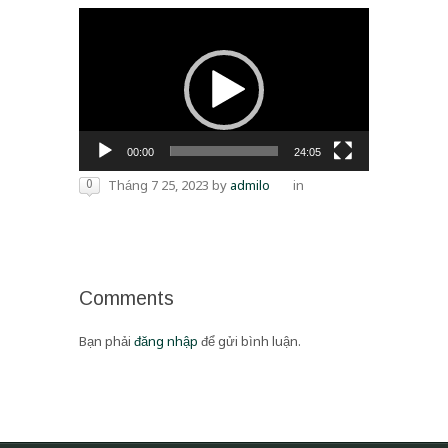
Trình
chơi
Video
00:00
24:05
0
Tháng 7 25, 2023
by
admilo
in
Comments
Bạn phải
đăng nhập
để gửi bình luận.