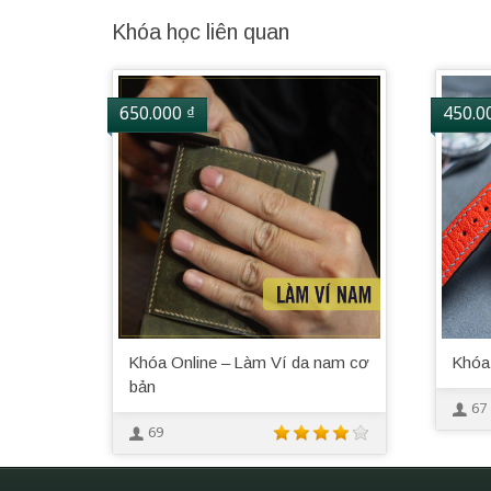
Khóa học liên quan
650.000
₫
450.0
Khóa Online – Làm Ví da nam cơ
Khóa
bản
67
69