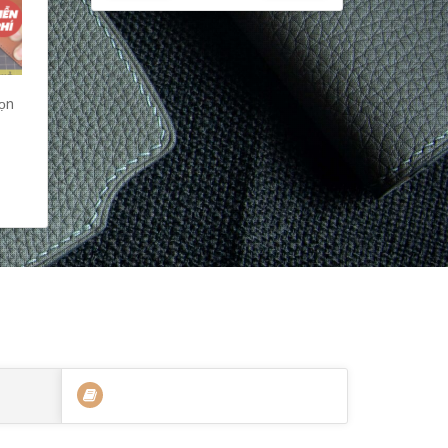
í
gọn