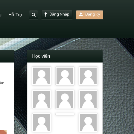
Đăng Nhập
Đăng Ký
g
Hỗ Trợ
Học viên
oàn