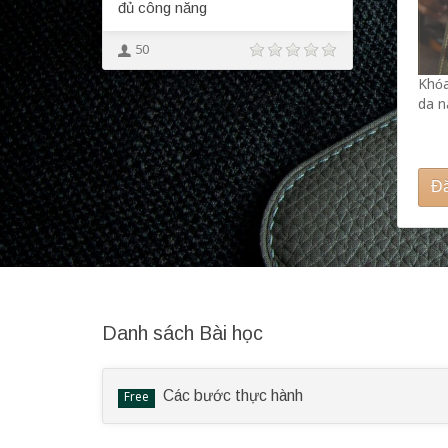
đủ công năng
50
Khóa
da n
Đă
Danh sách Bài học
Các bước thực hành
Free