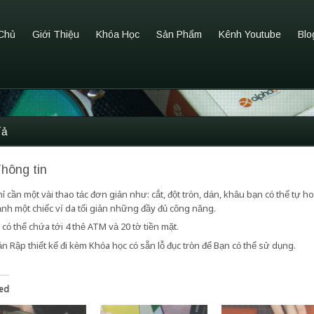
Chủ
Giới Thiệu
Khóa Học
Sản Phẩm
Kênh Youtube
Blo
Tả
Thông tin
ỉ cần một vài thao tác đơn giản như: cắt, đột tròn, dán, khâu bạn có thể tự h
ành một chiếc ví da tối giản những đầy đủ công năng.
 có thể chứa tới 4 thẻ ATM và 20 tờ tiền mặt.
n Rập thiết kế đi kèm Khóa học có sẵn lỗ đục tròn để Bạn có thể sử dụng.
ted