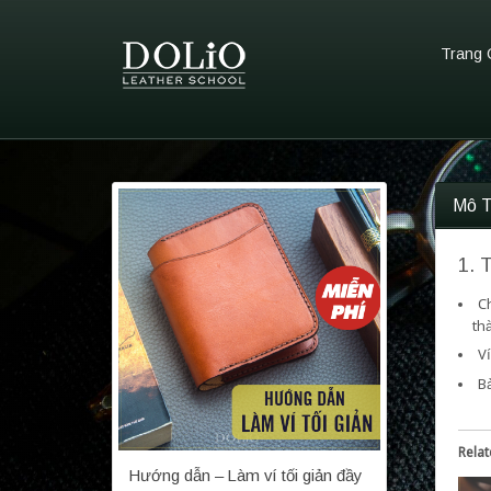
Trang 
Mô 
1. 
Ch
th
Ví
Bả
Rela
Hướng dẫn – Làm ví tối giản đầy