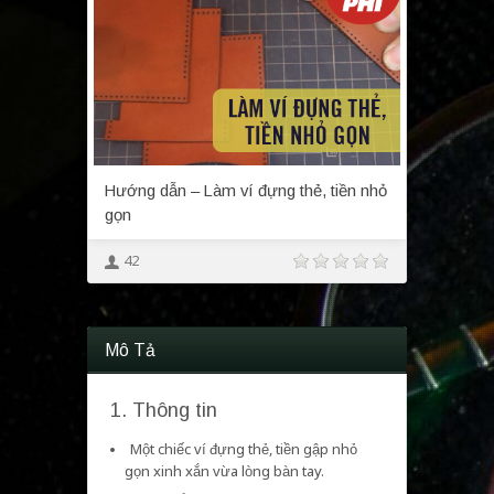
Hướng dẫn – Làm ví đựng thẻ, tiền nhỏ
gọn
42
Mô Tả
1. Thông tin
Một chiếc ví đựng thẻ, tiền gập nhỏ
gọn xinh xắn vừa lòng bàn tay.