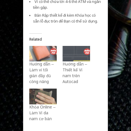
Ví có thể chứa tới 4-6 thẻ ATM và ngăn
tiền gập.
Bản Rập thiết kế đi kèm Khóa học có
sẵn lỗ đục tròn để Bạn có thể sử dụng.
Related
Hướng dẫn –
Hướng dẫn –
Làm ví tối
Thiết kế Ví
giản đầy đủ
nam trên
công năng
Autocad
Khóa Online –
Làm Ví da
nam cơ bản