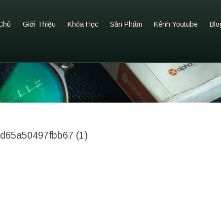
Chủ
Giới Thiệu
Khóa Học
Sản Phẩm
Kênh Youtube
Blo
d65a50497fbb67 (1)