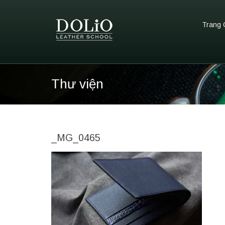
Trang 
Thư viện
_MG_0465