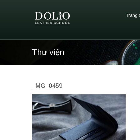
Trang 
Thư viện
_MG_0459