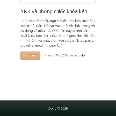
YKK và những chiếc khóa kéo
Chắc hẳn rất nhiều người biết khóa kéo của hãng
YKK (Nhật Bản) bởi sự vượt trội về chất lượng và
đa dạng về mẫu mã. YKK hiện nay là nhà sản
xuất khóa kéo lớn nhất trên thế giới. Hơn 80 năm
hình thành và phát triển, với slogan “Little parts,
big difference” (những […]
Tháng 10 7, 2016
by
admilo
Đọc thêm
Dolio © 2026