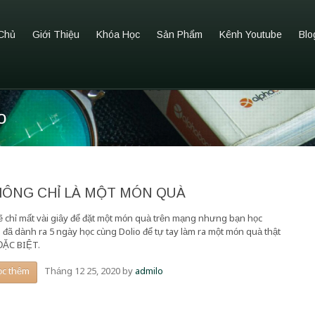
Chủ
Giới Thiệu
Khóa Học
Sản Phẩm
Kênh Youtube
Blo
o
HÔNG CHỈ LÀ MỘT MÓN QUÀ
lẽ chỉ mất vài giây để đặt một món quà trên mạng nhưng bạn học
n đã dành ra 5 ngày học cùng Dolio để tự tay làm ra một món quà thật
ĐẶC BIỆT.
Tháng 12 25, 2020
by
admilo
ọc thêm