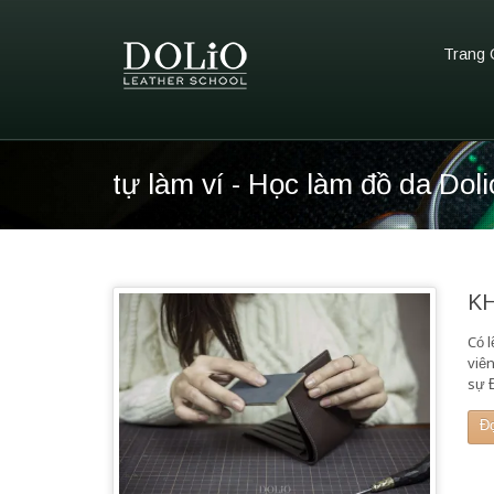
Trang 
tự làm ví - Học làm đồ da Doli
K
Có 
viê
sự 
Đ