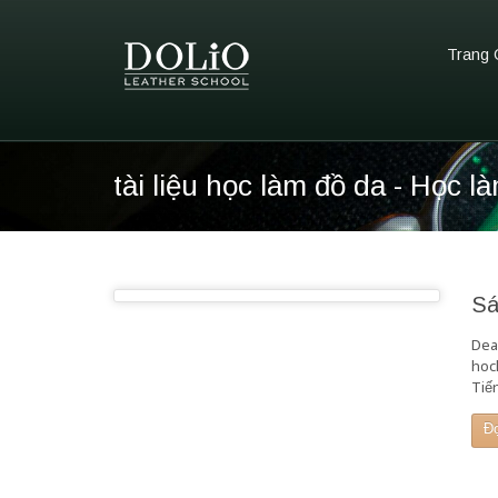
Trang 
tài liệu học làm đồ da - Học l
Sá
Dea
hocl
Tiế
Đ