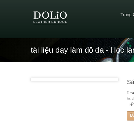
Trang 
tài liệu dạy làm đồ da - Học l
Sá
Dea
hocl
Tiế
Đ