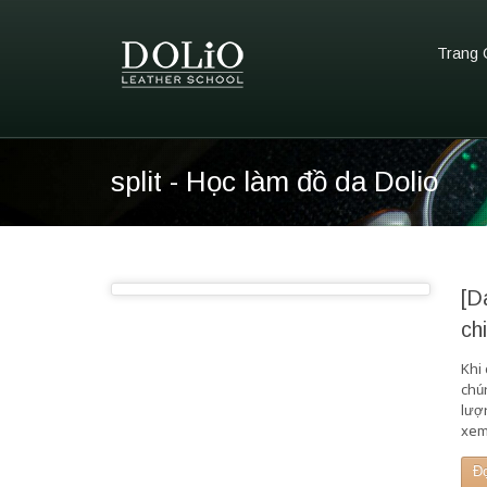
Trang 
split - Học làm đồ da Dolio
[D
ch
Khi 
chú
lượ
xem
Đ