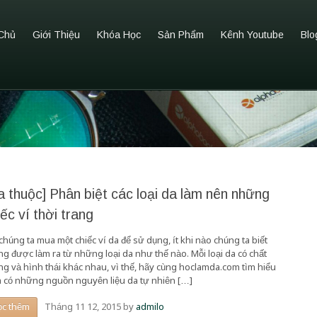
Chủ
Giới Thiệu
Khóa Học
Sản Phẩm
Kênh Youtube
Blo
a thuộc] Phân biệt các loại da làm nên những
iếc ví thời trang
chúng ta mua một chiếc ví da để sử dụng, ít khi nào chúng ta biết
ng được làm ra từ những loại da như thế nào. Mỗi loại da có chất
ng và hình thái khác nhau, vì thế, hãy cùng hoclamda.com tìm hiểu
 có những nguồn nguyên liệu da tự nhiên […]
Tháng 11 12, 2015
by
admilo
ọc thêm