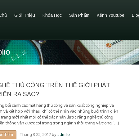
Chủ
Giới Thiệu
Khóa Học
Sản Phẩm
Kênh Youtube
Blo
lio
GHỀ THỦ CÔNG TRÊN THẾ GIỚI PHÁT
IỂN RA SAO?
ng bối cảnh các mặt hàng thủ công và sản xuất công nghiệp va
m và kết hợp với nhau, chỉ có thể nhìn vào những buổi trình diễn
i trang mới nhất mới có thể xác nhận được rằng nghề thủ công
yền thống vẫn được coi trọng trong ngành thời trang và trong […]
Tháng 3 25, 2017
by
admilo
ọc thêm