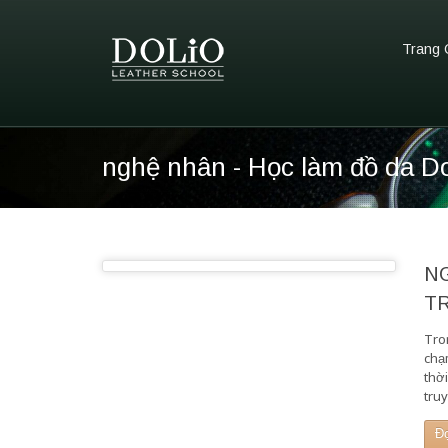
Trang 
nghệ nhân - Học làm đồ da Do
N
TR
Tro
chạ
thờ
tru
Đ