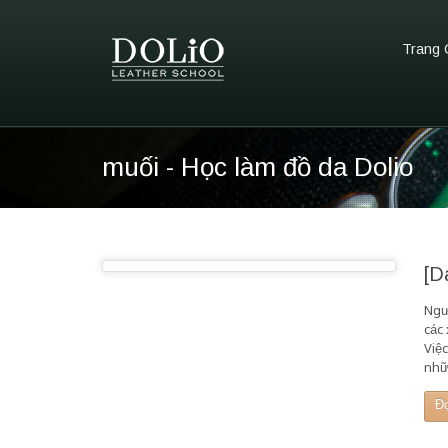
Trang 
muối - Học làm đồ da Dolio
[D
Ngư
các
Việ
nhữ
Đ