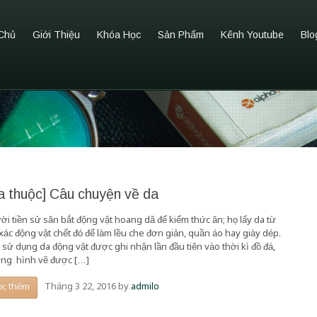
Chủ
Giới Thiệu
Khóa Học
Sản Phẩm
Kênh Youtube
Blo
a thuộc] Câu chuyện về da
ời tiền sử săn bắt động vật hoang dã để kiếm thức ăn; họ lấy da từ
 xác động vật chết đó để làm lều che đơn giản, quần áo hay giày dép.
c sử dụng da động vật được ghi nhận lần đầu tiên vào thời kì đồ đá,
ng hình vẽ được […]
Tháng 3 22, 2016
by
admilo
ọc thêm