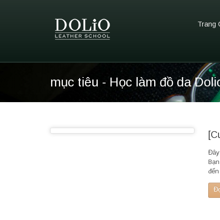
Trang 
mục tiêu - Học làm đồ da Doli
[C
Đây 
Bạn
đến
Đ