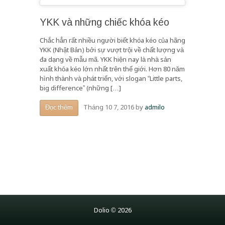
YKK và những chiếc khóa kéo
Chắc hẳn rất nhiều người biết khóa kéo của hãng
YKK (Nhật Bản) bởi sự vượt trội về chất lượng và
đa dạng về mẫu mã. YKK hiện nay là nhà sản
xuất khóa kéo lớn nhất trên thế giới. Hơn 80 năm
hình thành và phát triển, với slogan “Little parts,
big difference” (những […]
Tháng 10 7, 2016
by
admilo
Đọc thêm
Dolio © 2026