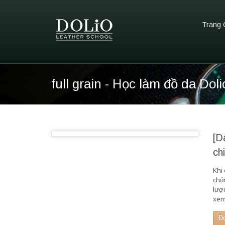
Trang 
full grain - Học làm đồ da Doli
[D
ch
Khi 
chú
lượ
xem
Đ