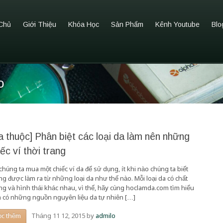
Chủ
Giới Thiệu
Khóa Học
Sản Phẩm
Kênh Youtube
Blo
o
a thuộc] Phân biệt các loại da làm nên những
iếc ví thời trang
chúng ta mua một chiếc ví da để sử dụng, ít khi nào chúng ta biết
ng được làm ra từ những loại da như thế nào. Mỗi loại da có chất
ng và hình thái khác nhau, vì thế, hãy cùng hoclamda.com tìm hiểu
 có những nguồn nguyên liệu da tự nhiên […]
Tháng 11 12, 2015
by
admilo
ọc thêm