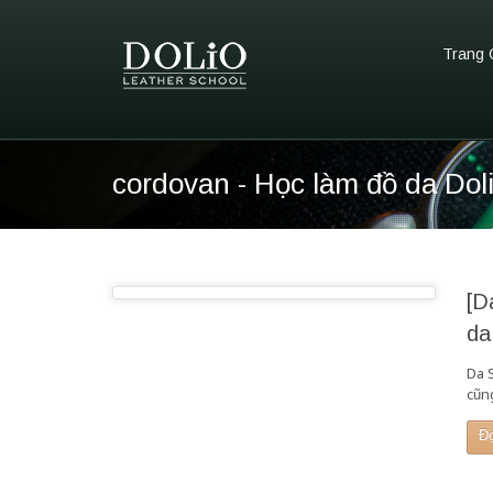
Trang 
cordovan - Học làm đồ da Dol
[D
da
Da 
cũn
Đ