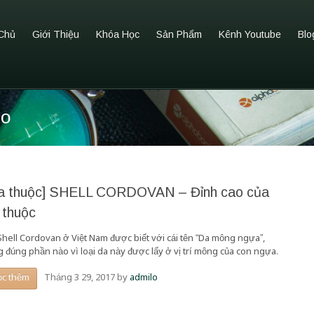
Chủ
Giới Thiệu
Khóa Học
Sản Phẩm
Kênh Youtube
Blo
io
a thuộc] SHELL CORDOVAN – Đỉnh cao của
 thuộc
Shell Cordovan ở Việt Nam được biết với cái tên “Da mông ngựa”,
g đúng phần nào vì loại da này được lấy ở vị trí mông của con ngựa.
Tháng 3 29, 2017
by
admilo
ọc thêm