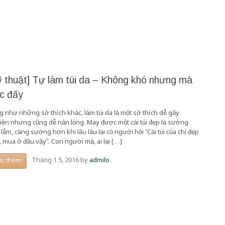
ỹ thuật] Tự làm túi da – Không khó nhưng mà
c đấy
g như những sở thích khác, làm túi da là một sở thích dễ gây
iện nhưng cũng dễ nản lòng. May được một cái túi đẹp là sướng
lắm, càng sướng hơn khi lâu lâu lại có người hỏi “Cái túi của chị đẹp
, mua ở đâu vậy”. Con người mà, ai lại […]
Tháng 1 5, 2016
by
admilo
ọc thêm