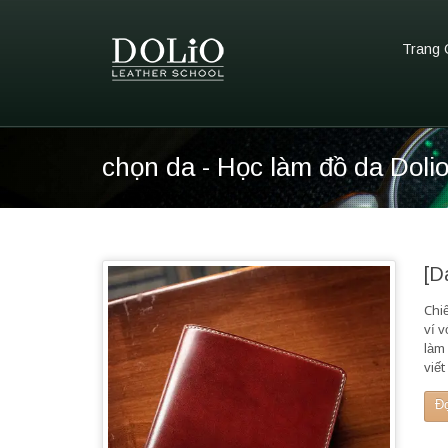
Trang 
chọn da - Học làm đồ da Doli
[D
Chiế
ví v
làm
viế
Đ