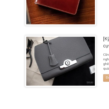
[K
cự
Cũn
ngh
ghê 
quá
Đ