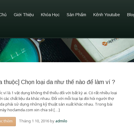
Chủ
Giới Thiệu
Khóa Học
Sản Phẩm
Kênh Youtube
Blo
o
a thuộc] Chọn loại da như thế nào để làm ví ?
c ví là 1 vật dụng không thể thiếu đối với bất kỳ ai. Có rất nhiều loại
ới các chất liệu da khác nhau. Đối với mỗi loại lại đòi hỏi người thợ
 da phải sử dụng những kỹ thuật sản xuất khác nhau. Trong bài
t này hoclamda.com xin chia sẻ […]
Tháng 1 10, 2016
by
admilo
ọc thêm