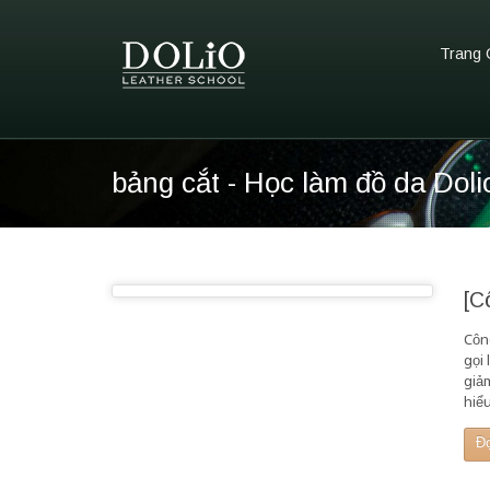
Trang 
bảng cắt - Học làm đồ da Doli
[C
Công
gọi 
giả
hiể
Đ