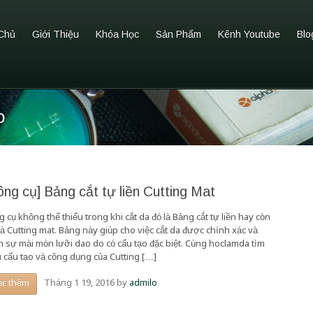
Chủ
Giới Thiệu
Khóa Học
Sản Phẩm
Kênh Youtube
Blo
o
ông cụ] Bảng cắt tự liền Cutting Mat
 cụ không thể thiếu trong khi cắt da đó là Bảng cắt tự liền hay còn
là Cutting mat. Bảng này giúp cho việc cắt da được chính xác và
m sự mài mòn lưỡi dao do có cấu tạo đặc biệt. Cùng hoclamda tìm
u cấu tạo và công dụng của Cutting […]
Tháng 1 19, 2016
by
admilo
ọc thêm