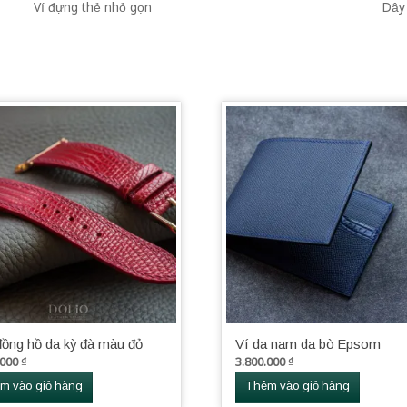
Ví đựng thẻ nhỏ gọn
Dây
đồng hồ da kỳ đà màu đỏ
Ví da nam da bò Epsom
.000
₫
3.800.000
₫
m vào giỏ hàng
Thêm vào giỏ hàng