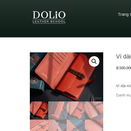
Trang 
Ví dà
8.500.0
Ví dài m
Danh mụ