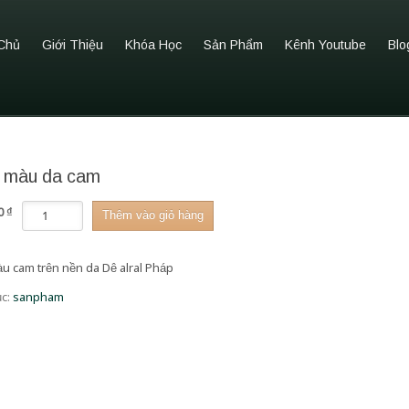
Chủ
Giới Thiệu
Khóa Học
Sản Phẩm
Kênh Youtube
Blo
i màu da cam
Ví
00
₫
Thêm vào giỏ hàng
dài
màu
da
àu cam trên nền da Dê alral Pháp
cam
số
c:
sanpham
lượng