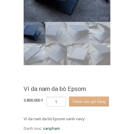
Ví da nam da bò Epsom
Ví
3.800.000
₫
Thêm vào giỏ hàng
da
nam
da
Ví da nam da bò Epsom xanh navy
bò
Epsom
Danh mục:
sanpham
số