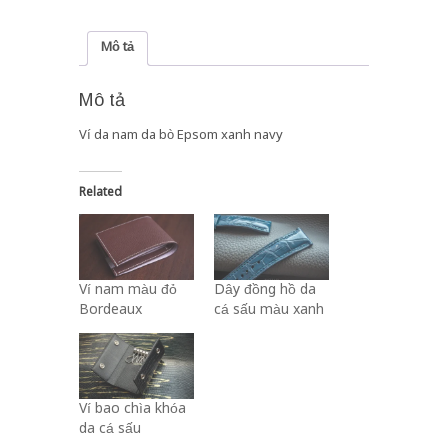
lượng
Mô tả
Mô tả
Ví da nam da bò Epsom xanh navy
Related
Ví nam màu đỏ
Dây đồng hồ da
Bordeaux
cá sấu màu xanh
Ví bao chìa khóa
da cá sấu