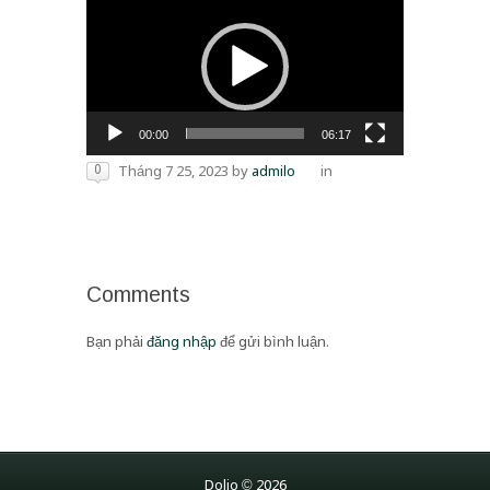
chơi
Video
00:00
06:17
0
Tháng 7 25, 2023
by
admilo
in
Comments
Bạn phải
đăng nhập
để gửi bình luận.
Dolio © 2026