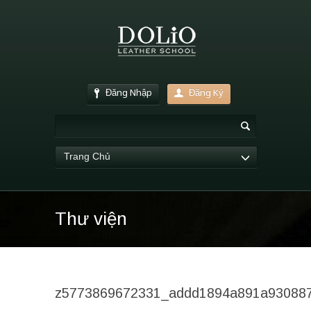
Đăng Nhập
Đăng Ký
Trang Chủ
Thư viện
z5773869672331_addd1894a891a93088