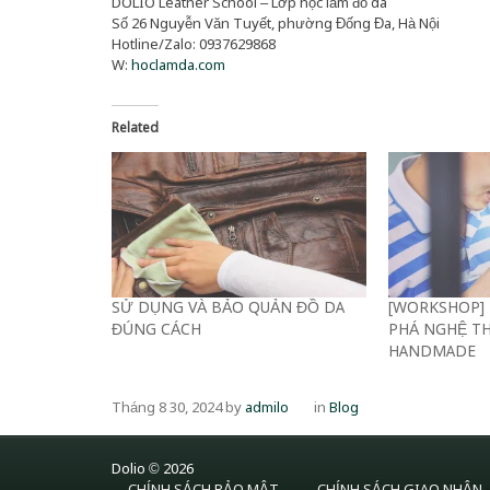
DOLIO Leather School – Lớp học làm đồ da
Số 26 Nguyễn Văn Tuyết, phường Đống Đa, Hà Nội
Hotline/Zalo: 0937629868
W:
hoclamda.com
Related
SỬ DỤNG VÀ BẢO QUẢN ĐỒ DA
[WORKSHOP]
ĐÚNG CÁCH
PHÁ NGHỆ T
HANDMADE
Tháng 8 30, 2024
by
admilo
in
Blog
Dolio © 2026