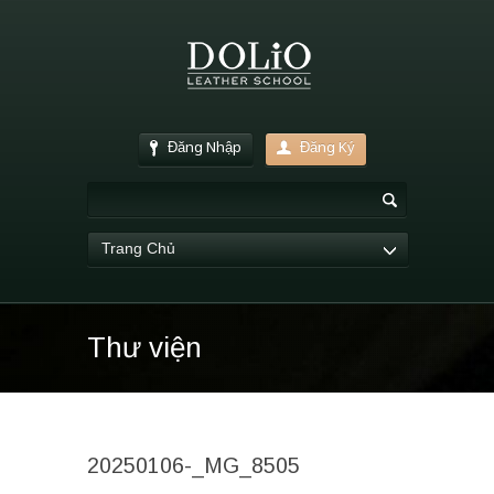
Đăng Nhập
Đăng Ký
Trang Chủ
Thư viện
20250106-_MG_8505