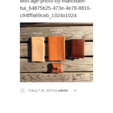
with-age-photo-by-manchuen-
hui_64875b25-473e-4e78-8816-
c94fffa69ceb_1024x1024
0
Tháng 7 26, 2023
by
admilo
in