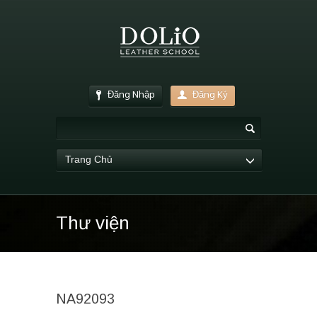
Đăng Nhập
Đăng Ký
Trang Chủ
Thư viện
NA92093