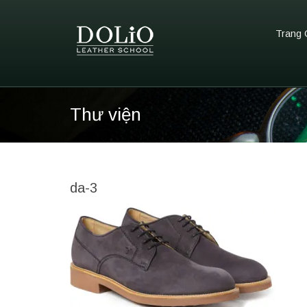
Trang 
Thư viện
da-3