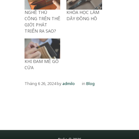
NGHỀ THỦ
KHÓA HỌC LÀM
CÔNG TRÊN THẾ
DÂY ĐỒNG HỒ
GIỚI PHÁT
TRIỂN RA SAO?
KHI ĐAM MÊ GÕ
CỬA
Tháng 6 26, 2024
by
admilo
in
Blog