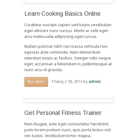
Learn Cooking Basics Online
Curabitur suscipit sapien sed turpis vestibulum
eget ultricies nunc cursus. Morbi ac velit eget
arcu malesuada adipiscing eget cursus.
Nullam pulvinar nibh nec massa vehicula non
egestas ante commodo. Nam elementum
interdum turpis ac facilisis. Integer odio neque
eget, accumsan a bibendum in, pellentesque at
nunc arcu id gravida.
Tháng 2 18, 2013
by
admilo
Đọc thêm
Get Personal Fitness Trainer
Nam feugiat, ante eget consectetur hendrerit,
justo lorem pretium nunc, quis porta lectus nisl
nec turpis. Vestibulum tortor magna.