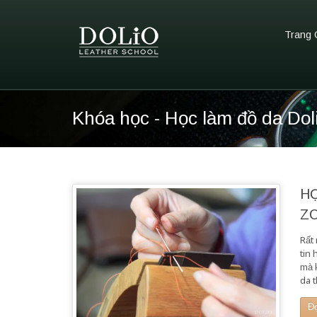
Trang 
Khóa học - Học làm đồ da Dol
H
Z
Rất
tin 
mà 
da 
Đ