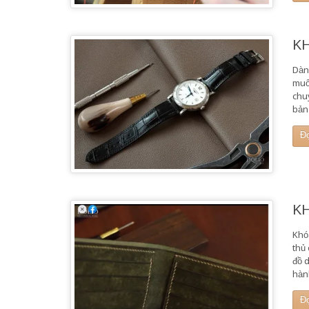
K
Dàn
muố
chu
bản
Đ
KH
Khó
thủ
đồ 
hàn
Đ