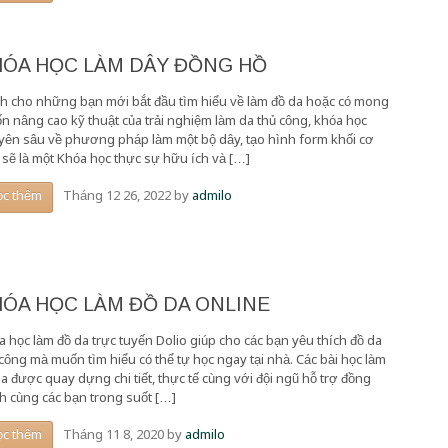
HÓA HỌC LÀM DÂY ĐỒNG HỒ
h cho những bạn mới bắt đầu tìm hiểu về làm đồ da hoặc có mong
n nâng cao kỹ thuật của trải nghiệm làm da thủ công, khóa học
yên sâu về phương pháp làm một bộ dây, tạo hình form khối cơ
 sẽ là một Khóa học thực sự hữu ích và […]
Tháng 12 26, 2022
by
admilo
ọc thêm
ÓA HỌC LÀM ĐỒ DA ONLINE
a học làm đồ da trực tuyến Dolio giúp cho các bạn yêu thích đồ da
 công mà muốn tìm hiểu có thể tự học ngay tại nhà. Các bài học làm
da được quay dựng chi tiết, thực tế cùng với đội ngũ hỗ trợ đồng
h cùng các bạn trong suốt […]
Tháng 11 8, 2020
by
admilo
ọc thêm