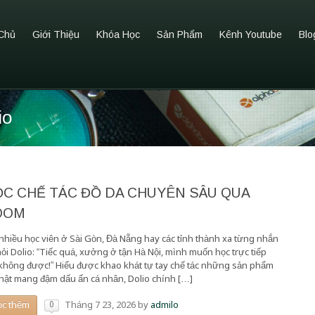
Chủ
Giới Thiệu
Khóa Học
Sản Phẩm
Kênh Youtube
Blo
io
ỌC CHẾ TÁC ĐỒ DA CHUYÊN SÂU QUA
OOM
 nhiều học viên ở Sài Gòn, Đà Nẵng hay các tỉnh thành xa từng nhắn
hỏi Dolio: “Tiếc quá, xưởng ở tận Hà Nội, mình muốn học trực tiếp
không được!” Hiểu được khao khát tự tay chế tác những sản phẩm
thật mang đậm dấu ấn cá nhân, Dolio chính […]
0
Tháng 7 23, 2026
by
admilo
ọc thêm