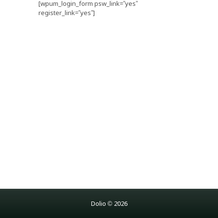
[wpum_login_form psw_link=”yes”
register_link=”yes”]
Dolio © 2026